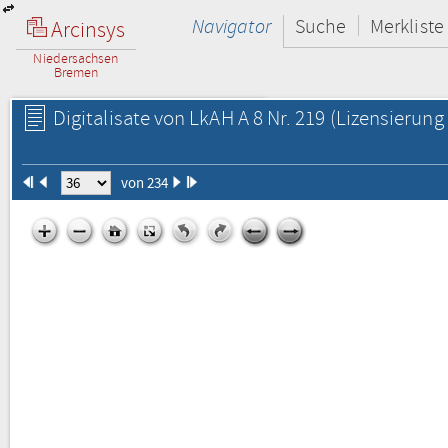
Navigator
Suche
Merkliste
Arcinsys
Niedersachsen
Bremen
Digitalisate von LkAH A 8 Nr. 219
(Lizensierung 
von 234