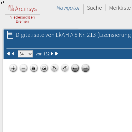
Navigator
Suche
Merkliste
Arcinsys
Niedersachsen
Bremen
Digitalisate von LkAH A 8 Nr. 213
(Lizensierung 
von 132