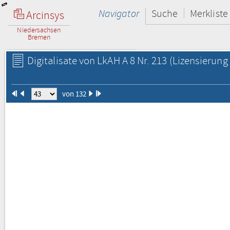
Navigator
Suche
Merkliste
Arcinsys
Niedersachsen
Bremen
Digitalisate von LkAH A 8 Nr. 213
(Lizensierung 
von 132