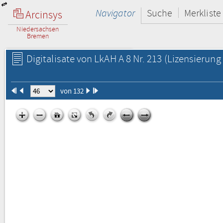
Navigator
Suche
Merkliste
Arcinsys
Niedersachsen
Bremen
Digitalisate von LkAH A 8 Nr. 213
(Lizensierung 
von 132