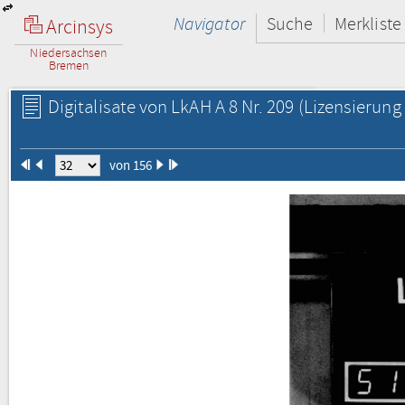
Navigator
Suche
Merkliste
Arcinsys
Niedersachsen
Bremen
Digitalisate von LkAH A 8 Nr. 209
(Lizensierung 
von 156