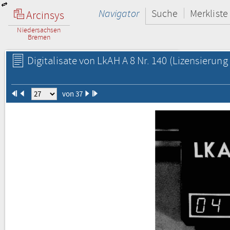
Navigator
Suche
Merkliste
Arcinsys
Niedersachsen
Bremen
Digitalisate von LkAH A 8 Nr. 140
(Lizensierung 
von 37