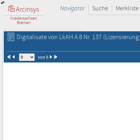
Navigator
Suche
Merkliste
Arcinsys
Niedersachsen
Bremen
Digitalisate von LkAH A 8 Nr. 137
(Lizensierung 
von 9