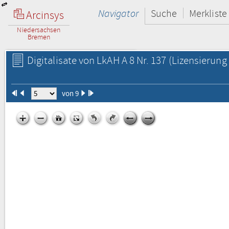
Navigator
Suche
Merkliste
Arcinsys
Niedersachsen
Bremen
Digitalisate von LkAH A 8 Nr. 137
(Lizensierung 
von 9