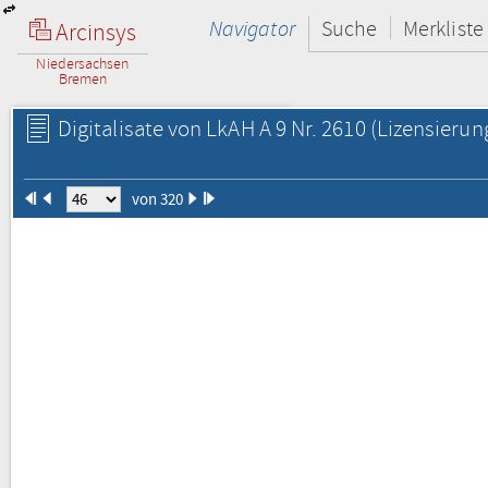
Navigator
Suche
Merkliste
Arcinsys
Niedersachsen
Bremen
Digitalisate von LkAH A 9 Nr. 2610
(Lizensierun
von 320