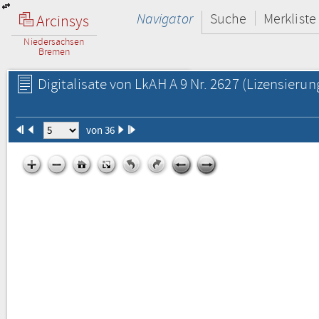
Navigator
Suche
Merkliste
Arcinsys
Niedersachsen
Bremen
Digitalisate von LkAH A 9 Nr. 2627
(Lizensierun
von 36