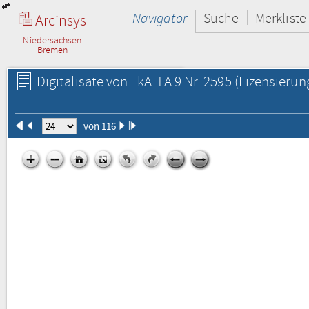
Navigator
Suche
Merkliste
Arcinsys
Niedersachsen
Bremen
Digitalisate von LkAH A 9 Nr. 2595
(Lizensierun
von 116