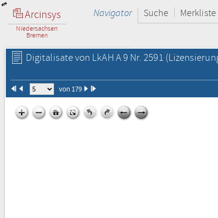
Navigator
Suche
Merkliste
Arcinsys
Niedersachsen
Bremen
Digitalisate von LkAH A 9 Nr. 2591
(Lizensierun
von 179