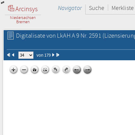
Navigator
Suche
Merkliste
Arcinsys
Niedersachsen
Bremen
Digitalisate von LkAH A 9 Nr. 2591
(Lizensierun
von 179