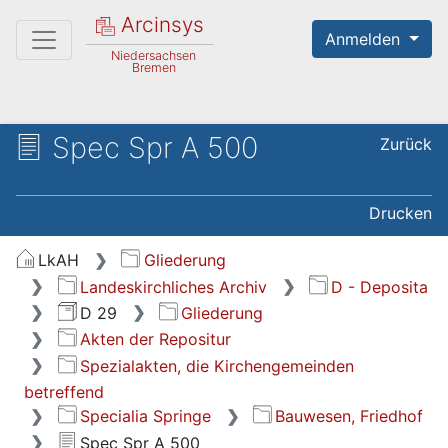
Arcinsys
Anmelden
Niedersachsen
Bremen
Spec Spr A 500
Zurück
Drucken
LkAH
Gliederung
Landeskirchliches Archiv
D - Deposita
D 29
Gliederung
Akten der Repositur
Spezialakten, die Kirchengemeinden
betreffend
Specialia Springe
Bauwesen, Friedhof
Spec Spr A 500