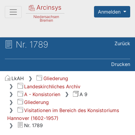
Arcinsys
Anmelden
Niedersachsen
Bremen
Nr. 1789
Zurück
Drucken
LkAH
Gliederung
Landeskirchliches Archiv
A - Konsistorien
A 9
Gliederung
Visitationen im Bereich des Konsistoriums
Hannover (1602-1957)
Nr. 1789