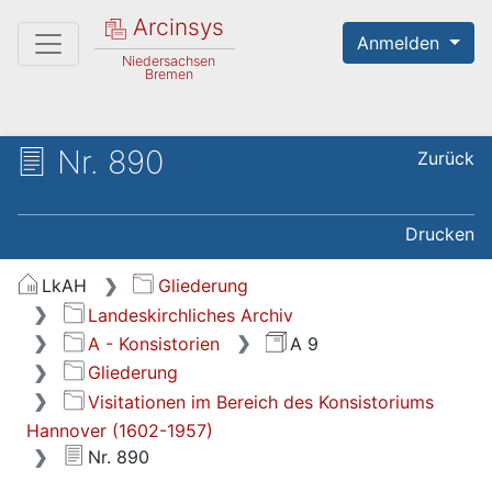
Arcinsys
Anmelden
Niedersachsen
Bremen
Nr. 890
Zurück
Drucken
LkAH
Gliederung
Landeskirchliches Archiv
A - Konsistorien
A 9
Gliederung
Visitationen im Bereich des Konsistoriums
Hannover (1602-1957)
Nr. 890