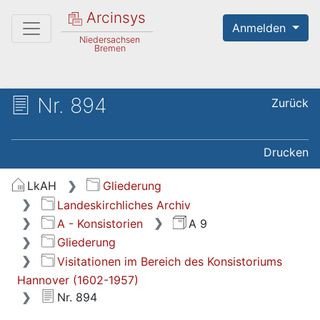
Arcinsys
Anmelden
Niedersachsen
Bremen
Nr. 894
Zurück
Drucken
LkAH
Gliederung
Landeskirchliches Archiv
A - Konsistorien
A 9
Gliederung
Visitationen im Bereich des Konsistoriums
Hannover (1602-1957)
Nr. 894