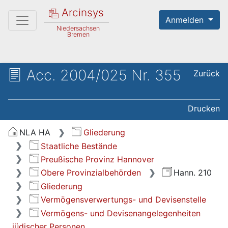
Arcinsys
Anmelden
Niedersachsen
Bremen
Acc. 2004/025 Nr. 355
Zurück
Drucken
NLA HA
Gliederung
Staatliche Bestände
Preußische Provinz Hannover
Obere Provinzialbehörden
Hann. 210
Gliederung
Vermögensverwertungs- und Devisenstelle
Vermögens- und Devisenangelegenheiten
jüdischer Personen