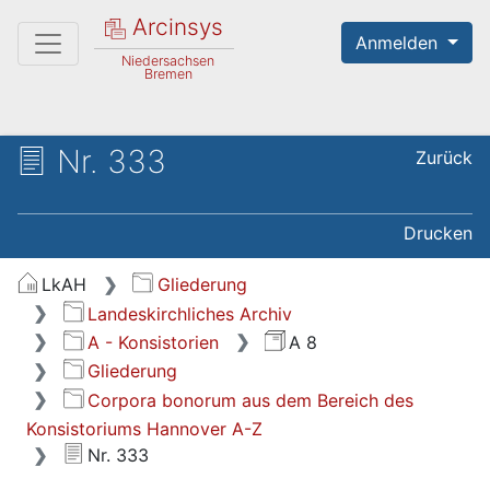
Arcinsys
Anmelden
Niedersachsen
Bremen
Nr. 333
Zurück
Drucken
LkAH
Gliederung
Landeskirchliches Archiv
A - Konsistorien
A 8
Gliederung
Corpora bonorum aus dem Bereich des
Konsistoriums Hannover A-Z
Nr. 333