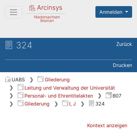
Arcinsys
Anmelden
Niedersachsen
Bremen
324
Zurück
Drucken
UABS
Gliederung
Leitung und Verwaltung der Universität
Personal- und Ehrentitelakten
B07
Gliederung
I, J
324
Kontext anzeigen