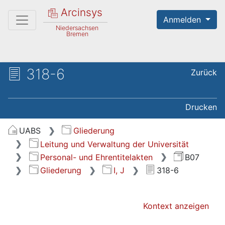
Arcinsys
Anmelden
Niedersachsen
Bremen
318-6
Zurück
Drucken
UABS
Gliederung
Leitung und Verwaltung der Universität
Personal- und Ehrentitelakten
B07
Gliederung
I, J
318-6
Kontext anzeigen