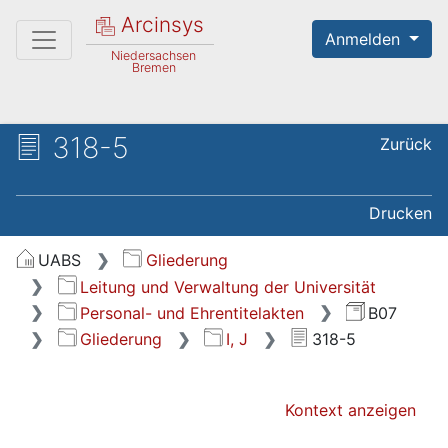
Arcinsys
Anmelden
Niedersachsen
Bremen
318-5
Zurück
Drucken
UABS
Gliederung
Leitung und Verwaltung der Universität
Personal- und Ehrentitelakten
B07
Gliederung
I, J
318-5
Kontext anzeigen