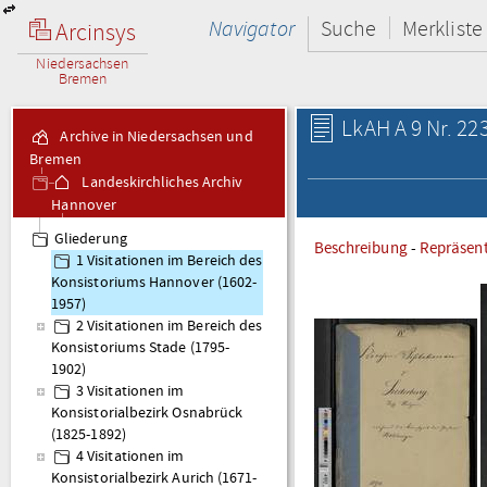
Navigator
Suche
Merkliste
Arcinsys
Niedersachsen
Bremen
LkAH A 9 Nr. 22
Archive in Niedersachsen und
Bremen
Landeskirchliches Archiv
Hannover
A 9 Visitationsakten
Gliederung
Beschreibung
-
Repräsen
1 Visitationen im Bereich des
Konsistoriums Hannover (1602-
1957)
2 Visitationen im Bereich des
Konsistoriums Stade (1795-
1902)
3 Visitationen im
Konsistorialbezirk Osnabrück
(1825-1892)
4 Visitationen im
Konsistorialbezirk Aurich (1671-