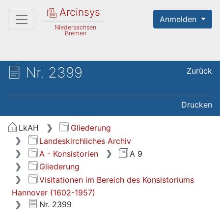
Arcinsys
Anmelden
Niedersachsen
Bremen
Nr. 2399
Zurück
Drucken
LkAH
Gliederung
Landeskirchliches Archiv
A - Konsistorien
A 9
Gliederung
Visitationen im Bereich des Konsistoriums
Hannover (1602-1957)
Nr. 2399