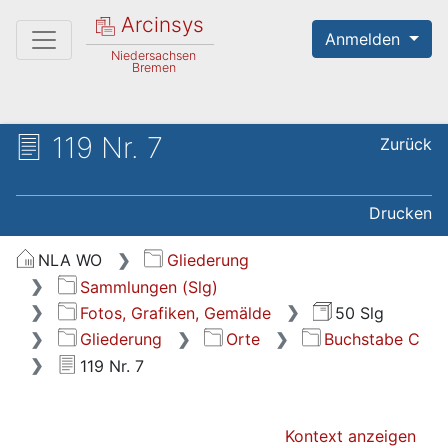
Arcinsys
Anmelden
Niedersachsen
Bremen
119 Nr. 7
Zurück
Drucken
NLA WO
Gliederung
Sammlungen (Slg)
Fotos, Grafiken, Gemälde
50 Slg
Gliederung
Orte
Buchstabe C
119 Nr. 7
Kontext anzeigen