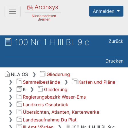
Arcinsys
Anmelden
Niedersachsen
Bremen
100 Nr. 1 H III Bl. 9 c
Zurück
Drucken
NLA OS
Gliederung
Sammelbestände
Karten und Pläne
K
Gliederung
Regierungsbezirk Weser-Ems
Landkreis Osnabrück
Übersichten, Atlanten, Kartenwerke
Landesaufnahme Du Plat
III Amt Vörden
100 Nr. 1 H III Bl. 9 c