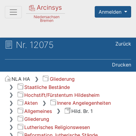
Arcinsys
Anmelden
Niedersachsen
Bremen
Nr. 12075
Zurück
Drucken
NLA HA
Gliederung
Staatliche Bestände
Hochstift/Fürstentum Hildesheim
Akten
Innere Angelegenheiten
Allgemeines
Hild. Br. 1
Gliederung
Lutherisches Religionswesen
Reformation, lutherische Stände