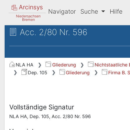
Arcinsys
Navigator
Suche
Hilfe
Niedersachsen
Bremen
Acc. 2/80 Nr. 596
NLA HA
Gliederung
Nichtstaatliche
Dep. 105
Gliederung
Firma B. 
Vollständige Signatur
NLA HA, Dep. 105, Acc. 2/80 Nr. 596