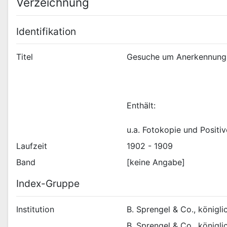
Verzeichnung
Identifikation
Titel
u.a. Fotokopie und Positi
Laufzeit
1902 - 1909
Band
[keine Angabe]
Index-Gruppe
Institution
B. Sprengel & Co., königli
B. Sprengel & Co., königli