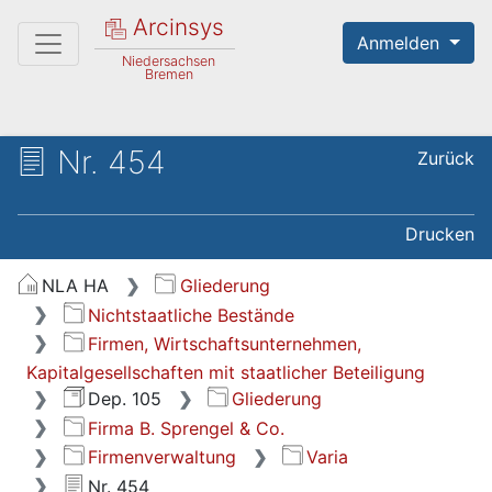
Arcinsys
Anmelden
Niedersachsen
Bremen
Nr. 454
Zurück
Drucken
NLA HA
Gliederung
Nichtstaatliche Bestände
Firmen, Wirtschaftsunternehmen,
Kapitalgesellschaften mit staatlicher Beteiligung
Dep. 105
Gliederung
Firma B. Sprengel & Co.
Firmenverwaltung
Varia
Nr. 454