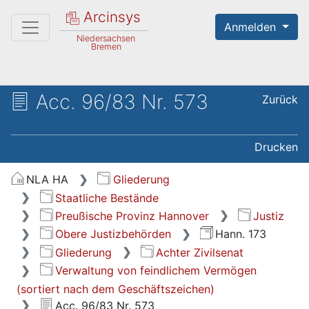
Arcinsys
Anmelden
Niedersachsen
Bremen
Acc. 96/83 Nr. 573
Zurück
Drucken
NLA HA
Gliederung
Staatliche Bestände
Preußische Provinz Hannover
Justiz
Obere Justizbehörden
Hann. 173
Gliederung
Achter Zivilsenat
Verwaltung von feindlichem Vermögen
(sortiert nach dem Geschäftszeichen)
Acc. 96/83 Nr. 573