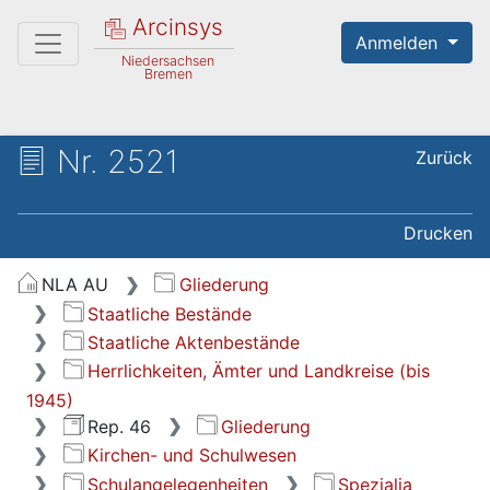
Arcinsys
Anmelden
Niedersachsen
Bremen
Nr. 2521
Zurück
Drucken
NLA AU
Gliederung
Staatliche Bestände
Staatliche Aktenbestände
Herrlichkeiten, Ämter und Landkreise (bis
1945)
Rep. 46
Gliederung
Kirchen- und Schulwesen
Schulangelegenheiten
Spezialia