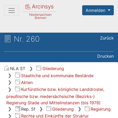
Arcinsys
Anmelden
Niedersachsen
Bremen
Nr. 260
Zurück
Drucken
NLA ST
Gliederung
Staatliche und kommunale Bestände
Akten
Kurfürstliche bzw. königliche Landdrostei,
preußische bzw. niedersächsische (Bezirks-)
Regierung Stade und Mittelinstanzen (bis 1978)
Rep. 5f
Gliederung
Regierung
Rechte und Einkünfte der Struktur