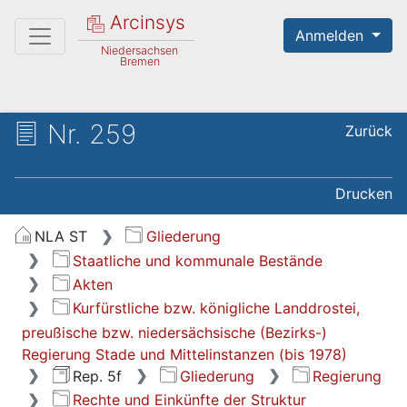
Arcinsys
Anmelden
Niedersachsen
Bremen
Nr. 259
Zurück
Drucken
NLA ST
Gliederung
Staatliche und kommunale Bestände
Akten
Kurfürstliche bzw. königliche Landdrostei,
preußische bzw. niedersächsische (Bezirks-)
Regierung Stade und Mittelinstanzen (bis 1978)
Rep. 5f
Gliederung
Regierung
Rechte und Einkünfte der Struktur