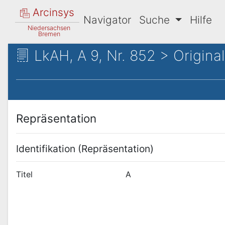
Arcinsys
Navigator
Suche
Hilfe
Niedersachsen
Bremen
LkAH, A 9, Nr. 852 > Original
Repräsentation
Identifikation (Repräsentation)
Titel
A