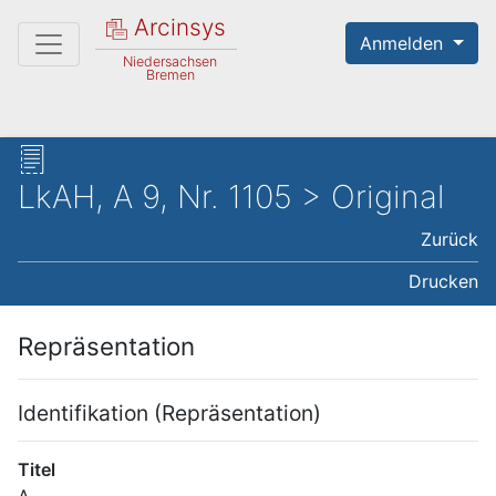
Arcinsys
Anmelden
Niedersachsen
Bremen
LkAH, A 9, Nr. 1105 > Original
Zurück
Drucken
Repräsentation
Identifikation (Repräsentation)
Titel
A