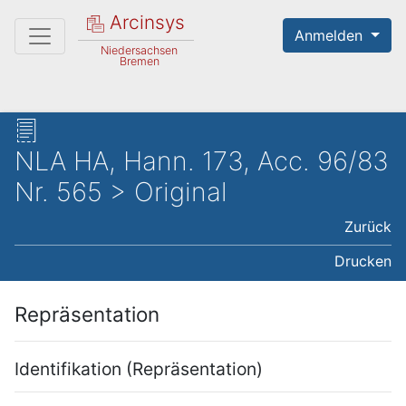
Arcinsys
Anmelden
Niedersachsen
Bremen
NLA HA, Hann. 173, Acc. 96/83
Nr. 565 > Original
Zurück
Drucken
Repräsentation
Identifikation (Repräsentation)